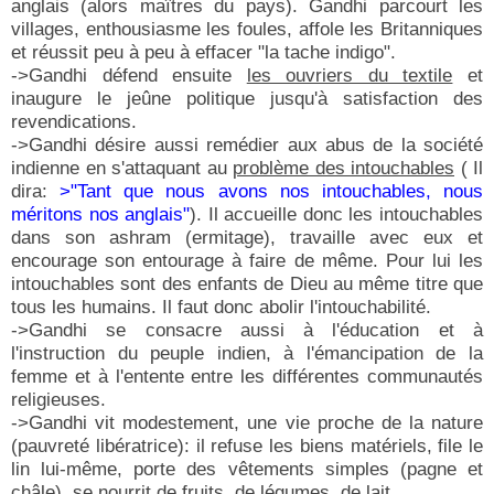
anglais (alors maîtres du pays). Gandhi parcourt les
villages, enthousiasme les foules, affole les Britanniques
et réussit peu à peu à effacer "la tache indigo".
->Gandhi défend ensuite
les ouvriers du textile
et
inaugure le jeûne politique jusqu'à satisfaction des
revendications.
->Gandhi désire aussi remédier aux abus de la société
indienne en s'attaquant au
problème des intouchables
( Il
dira:
>"Tant que nous avons nos intouchables, nous
méritons nos anglais"
). Il accueille donc les intouchables
dans son ashram (ermitage), travaille avec eux et
encourage son entourage à faire de même. Pour lui les
intouchables sont des enfants de Dieu au même titre que
tous les humains. Il faut donc abolir l'intouchabilité.
->Gandhi se consacre aussi à l'éducation et à
l'instruction du peuple indien, à l'émancipation de la
femme et à l'entente entre les différentes communautés
religieuses.
->Gandhi vit modestement, une vie proche de la nature
(pauvreté libératrice): il refuse les biens matériels, file le
lin lui-même, porte des vêtements simples (pagne et
châle), se nourrit de fruits, de légumes, de lait.